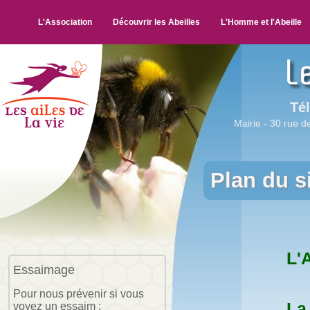
L'Association
Découvrir les Abeilles
L'Homme et l'Abeille
Tél
Mairie - 30 rue de
Plan du si
L'
Essaimage
Pour nous prévenir si vous
La 
voyez un essaim :