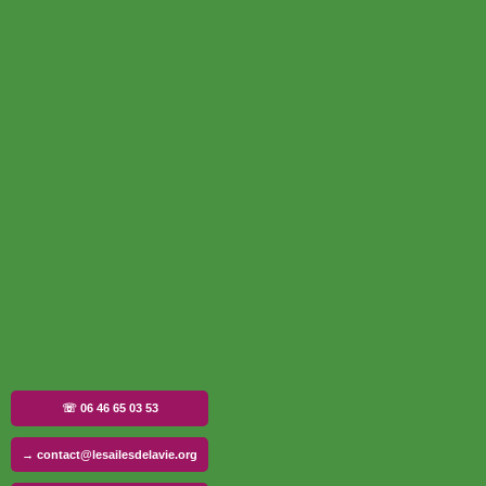
☏ 06 46 65 03 53
→ contact@lesailesdelavie.org