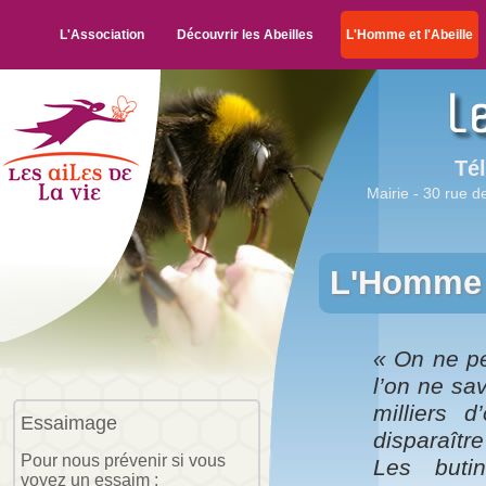
L'Association
Découvrir les Abeilles
L'Homme et l'Abeille
Tél
Mairie - 30 rue de
L'Homme e
« On ne pe
l’on ne sav
milliers 
Essaimage
disparaître
Pour nous prévenir si vous
Les buti
voyez un essaim :