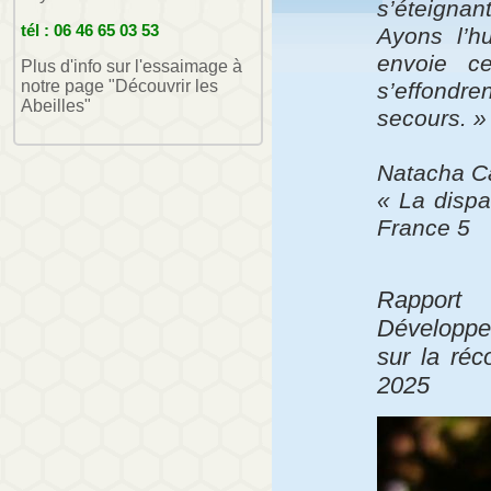
s’éteignan
tél : 06 46 65 03 53
Ayons l’h
envoie ce
Plus d'info sur l'essaimage à
notre page "Découvrir les
s’effondre
Abeilles"
secours. »
Natacha C
« La dispar
France 5
Rappor
Développe
sur la réc
2025