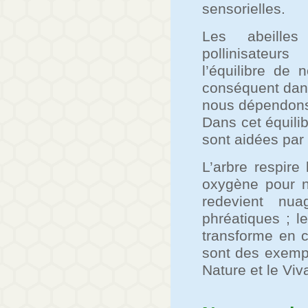
sensorielles.
Les abeille
pollinisateu
l’équilibre de 
conséquent dans
nous dépendon
Dans cet équilib
sont aidées par 
L’arbre respire
oxygène pour no
redevient nu
phréatiques ; l
transforme en c
sont des exemple
Nature et le Viv