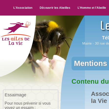
L'Association
Découvrir les Abeilles
L'Homme et l'Abeille
Tél
Mairie - 30 rue de
Mentions 
Contenu du 
Associ
Essaimage
la Vie
Pour nous prévenir si vous
voyez un essaim :