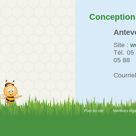
Conception
Antev
Site :
w
Tél. 05
05 88
Courrie
Plan du site
-
Mentions léga